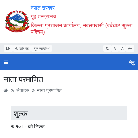
Accessibility
मुख्य
मुख्य
वेबसाइट
नेपाल सरकार
Mode
सामाग्री
नेभिगेसन
खोजमा
गृह मन्त्रालय
सुरु
पढ्नुहाेस्
पढ्नुहाेस्
जानुहोस्
जिल्ला प्रशासन कार्यालय, नवलपरासी (बर्दघाट सुस्ता
गर्नुहोस्
पश्चिम)
EN
डार्क मोड
न्यून व्यान्डविथ
A-
A
A+
मेनु
नाता प्रमाणित
सेवाहरु
नाता प्रमाणित
शुल्क
रु १०।– को टिकट